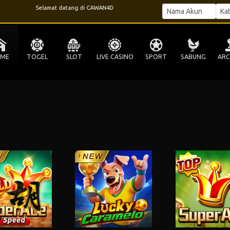
Selamat datang di CAWAN4D
ME
TOGEL
SLOT
LIVE CASINO
SPORT
SABUNG
ARC