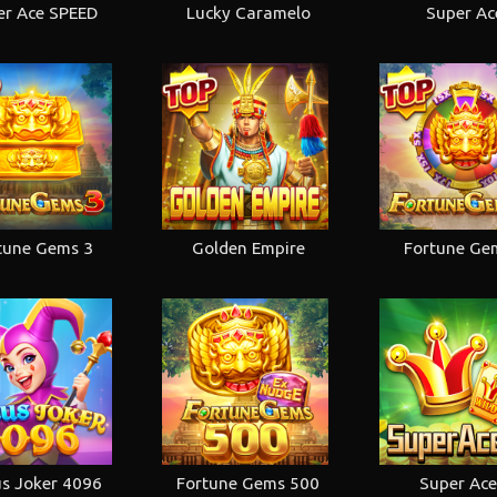
er Ace SPEED
Lucky Caramelo
Super Ac
tune Gems 3
Golden Empire
Fortune Ge
us Joker 4096
Fortune Gems 500
Super Ace 