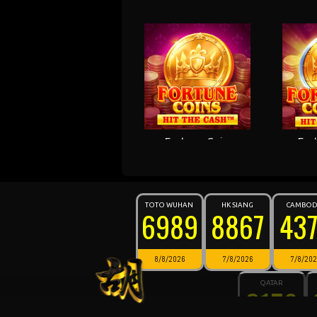
Fortune Coins
For
TOTO WUHAN
HK SIANG
CAMBOD
6989
8867
43
8/8/2026
7/8/2026
7/8/20
QATAR
3158
Money Pot
Cha