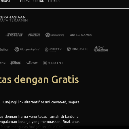
RIVASI
|
PERSETUJUAN COOKIES
 Crown
Roma X Deluxe
as dengan Gratis
 Kunjungi link alternatif resmi cawan4d, segera
ures 2
3 Lucky Lion
tas dengan harga yang tetap ramah di kantong.
pengalaman belanja yang memuaskan. Buat anak