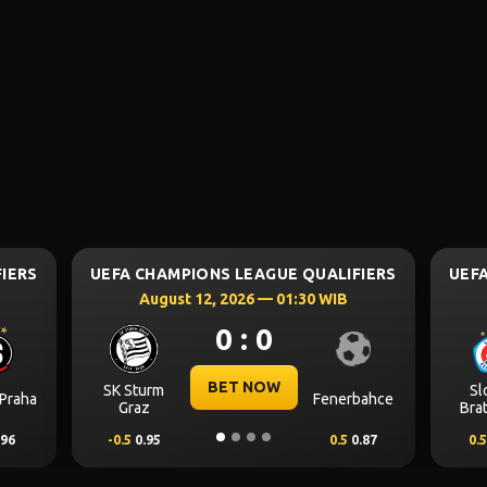
7/8/2026
8/8/2026
7/8/2026
7/8/2026
7/8/2026
ghtning Blitz
ROMA X 10000
Super Mahj
Deluxe
IERS
E-FOOTBALL F24 INTERNATIONAL
E-FO
FRIENDLY
August 8, 2026 — 06:00 WIB
0 : 0
Saint-
e-Li
oise
BET NOW
e-Argentina
e-Denmark
1.00
0.
0.00
0.00
0.00
0.00
ot Joker FEVER
Lucky Macaw
Superno