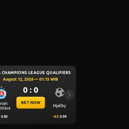
7/8/2026
ong
Coin of Lightning
OTBALL F24 ELITE CLUB FRIENDLY
August 8, 2026 — 06:15 WIB
1 : 1
Next
BET NOW
verpool
e-Ajax
5
0.59
-0.5
-0.83
va
Fortune Hook Boom