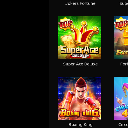
Jokers Fortune
Sup
Super Ace Deluxe
For
Boxing King
Circ