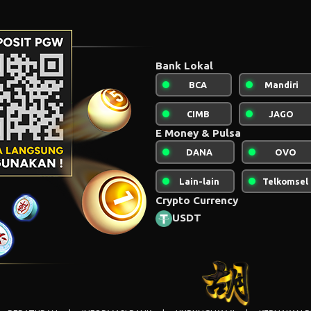
Bank Lokal
BCA
Mandiri
CIMB
JAGO
arkling Crown
Party Ape
Cash Coi
E Money & Pulsa
DANA
OVO
Lain-lain
Telkomsel
Crypto Currency
USDT
er Mahjong
3 Coin Golden Ox
Clover Coin