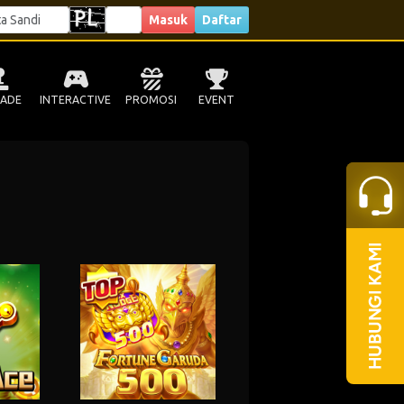
Masuk
Daftar
ADE
INTERACTIVE
PROMOSI
EVENT