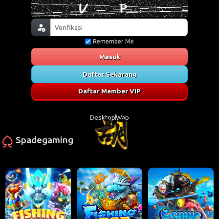
Remember Me
Masuk
Daftar Sekarang
Daftar Member VIP
Desktop
Wap
Spadegaming