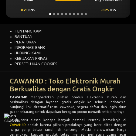
-0.25
0.95
0.00
0.62
TENTANG KAMI
BANTUAN
PERATURAN
INFORMASI BANK
HUBUNGI KAMI
KEBIJAKAN PRIVASI
PERSETUJUAN COOKIES
CAWAN4D : Toko Elektronik Murah
Berkualitas dengan Gratis Ongkir
CAWAN4D
menghadirkan pilihan produk elektronik murah dan
berkualitas dengan layanan gratis ongkir ke seluruh Indonesia.
Kunjungi link alternatif resmi cawan4d, segera daftar dan login akun
gacor sekarang untuk dapatkan beragam promo menarik setiap harinya.
Salah satu alasan kenapa banyak pembeli tertarik berbelanja di
CAWAN4D
adalah karena pilihan produknya yang berkualitas dengan
harga yang tetap ramah di kantong. Meski menawarkan harga
terjangkau, kualitas produk tetap menjadi perhatian utama agar