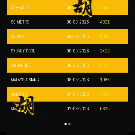
CAMBODIA
08-08-2026
7635
SG METRO
08-08-2026
4821
SYDNEY
08-08-2026
8083
SYDNEY POOL
08-08-2026
2413
SINGAPORE
08-08-2026
5102
MALAYSIA SIANG
08-08-2026
1986
MALAYSIA
07-08-2026
7218
MACAU
07-08-2026
5825